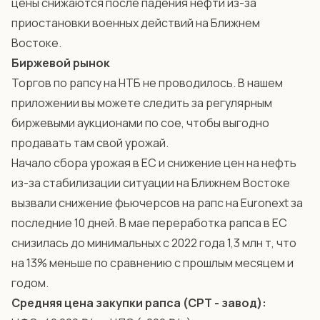
цены снижаются после падения нефти из-за
приостановки военных действий на Ближнем
Востоке.
Биржевой рынок
Торгов по рапсу на НТБ не проводилось. В нашем
приложении
вы можете следить за регулярным
биржевыми аукционами по сое, чтобы выгодно
продавать там свой урожай.
Начало сбора урожая в ЕС и снижение цен на нефть
из-за стабилизации ситуации на Ближнем Востоке
вызвали снижение фьючерсов на рапс на Euronext за
последние 10 дней. В мае переработка рапса в ЕС
снизилась до минимальных с 2022 года 1,3 млн т, что
на 13% меньше по сравнению с прошлым месяцем и
годом.
Средняя цена закупки рапса (СРТ - завод):