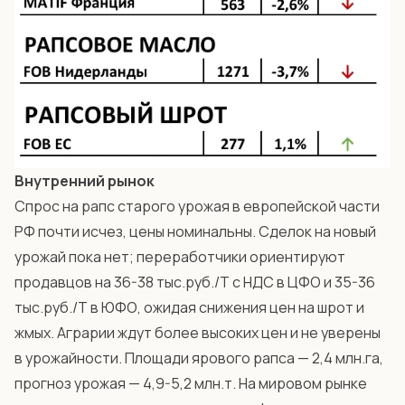
Внутренний рынок
Спрос на рапс старого урожая в европейской части
РФ почти исчез, цены номинальны. Сделок на новый
урожай пока нет; переработчики ориентируют
продавцов на 36-38 тыс.руб./Т с НДС в ЦФО и 35-36
тыс.руб./Т в ЮФО, ожидая снижения цен на шрот и
жмых. Аграрии ждут более высоких цен и не уверены
в урожайности. Площади ярового рапса — 2,4 млн.га,
прогноз урожая — 4,9-5,2 млн.т. На мировом рынке