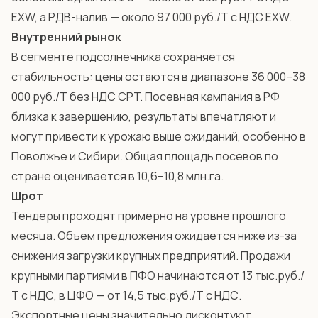
EXW, а РДВ-налив — около 97 000 руб./Т с НДС EXW.
Внутренний рынок
В сегменте подсолнечника сохраняется
стабильность: цены остаются в диапазоне 36 000–38
000 руб./Т без НДС CPT. Посевная кампания в РФ
близка к завершению, результаты впечатляют и
могут привести к урожаю выше ожиданий, особенно в
Поволжье и Сибири. Общая площадь посевов по
стране оценивается в 10,6–10,8 млн.га.
Шрот
Тендеры проходят примерно на уровне прошлого
месяца. Объем предложения ожидается ниже из-за
снижения загрузки крупных предприятий. Продажи
крупными партиями в ПФО начинаются от 13 тыс.руб./
Т с НДС, в ЦФО — от 14,5 тыс.руб./Т с НДС.
Экспортные цены значительно дисконтуют