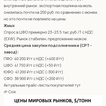
внутренний рынок: экспортная пошлина на июль
снизилась почти на 200 руб. по сравнению с июнем,
но это почти не повлияло на цены.
Жмых
Спрос в ЦФО примерно 23–23,5 тыс.руб./Т с НДС
(EXW). Рынок стабилен, предложение низкое.
Средняя цена закупки подсолнечника (СРТ -
завод):
ПФО: 40 200 ₽/т с НДС (+400 ₽/т)
ЦФО: 41 750 ₽/т с НДС (+50 ₽/т)
ЮФО: 41 200 ₽/т с НДС (-300 ₽/т)
СФО: 38 900 ₽/т с НДС (+200 ₽/т)
Актуальные прайс-листы покупателей
тут
🌱 Соя