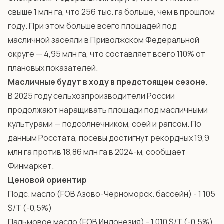
свыше 1 млн га, что 256 тыс. га больше, чем в прошлом
году. При этом больше всего площадей под
масличной засеяли в Приволжском Федеральной
округе — 4,95 млн га, что составляет всего 110% от
плановых показателей.
Масличные будут в ходу в предстоящем сезоне.
В 2025 году сельхозпроизводители России
продолжают наращивать площади под масличными
культурами — подсолнечником, соей и рапсом. По
данным Росстата, посевы достигнут рекордных 19,9
млн га против 18,86 млн га в 2024-м, сообщает
Финмаркет.
Ценовой ориентир
Подс. масло (FOB Азово-Черноморск. бассейн) - 1 105
$/Т (-0,5%)
Пальмовое масло (FOB Индонезия) - 1 010 $/Т (-0,5%)