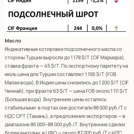
Масло
Индикативные котировки подсолнечного масла со
стороны Турции выросли до 1 178 $/Т (CIF Мармара),
ставка фрахта — 45 $/Т. По экспортному паритету на
июль цена для Турции составляет 1 106 $/Т (FOB
Малая вода). В Индии цены снизились до 1 200 $/Т (CIF
Ченнай), при фрахте 63 $/Т — цена FOB около 1 111 $/Т
(Большая вода). Внутренние цены остались
стабильными: в портах они достигали 88 000 руб./Т с
НДС CPT (Тамань), а предложения экспортеров — в
диапазоне 86 000–88 000 руб./Т. Внутренние сделки
более выгодны: в ЦФО — около 87 000 руб./Т с НДС