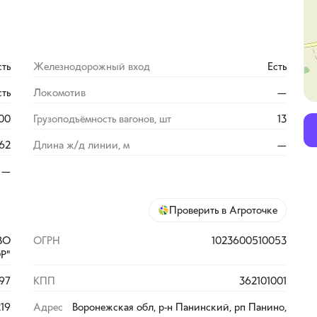
сть
Железнодорожный вход
Есть
сть
Локомотив
—
00
Грузоподъёмность вагонов, шт
13
62
Длина ж/д линии, м
—
—
Проверить в Агроточке
ВО
ОГРН
1023600510053
Р"
97
КПП
362101001
219
Адрес
Воронежская обл, р-н Панинский, рп Панино,