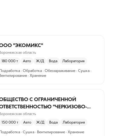
ООО "ЭКОМИКС"
Воронежская область
180 000
т
Авто
Ж/Д
Вода
Лаборатория
Подработка · Обработка · Обеззараживание · Сушка ·
Вентилирование · Хранение
ОБЩЕСТВО С ОГРАНИЧЕННОЙ
ОТВЕТСТВЕННОСТЬЮ "ЧЕРКИЗОВО-
СВИНОВОДСТВО"
Воронежская область
150 000
т
Авто
Ж/Д
Вода
Лаборатория
Подработка · Сушка · Вентилирование · Хранение