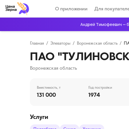
О приложении
Для покупател
Андрей Тимофеевич — б
Главная
/
Элеваторы
/
Воронежская область
/
П
ПАО "ТУЛИНОВСК
Воронежская область
Вместимость, т
Год постройки
131 000
1974
Услуги