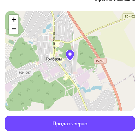
+
−
Продать зерно