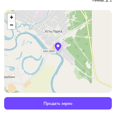
Речная, д. 2
+
−
Продать зерно