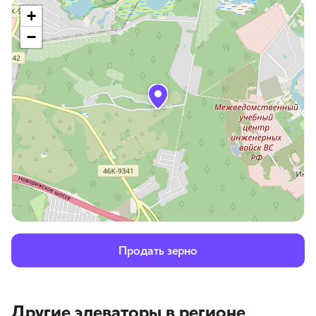
+
−
Продать зерно
Другие элеваторы
в регионе