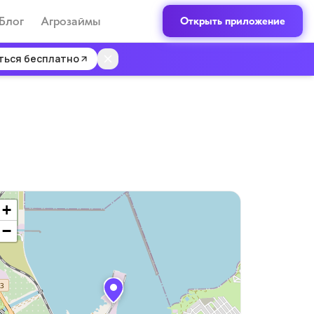
Блог
Агрозаймы
Открыть приложение
ться бесплатно
+
−