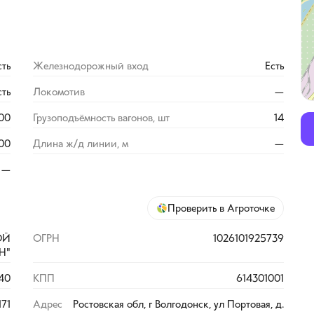
сть
Железнодорожный вход
Есть
сть
Локомотив
—
500
Грузоподъёмность вагонов, шт
14
00
Длина ж/д линии, м
—
—
Проверить в Агроточке
ОЙ
ОГРН
1026101925739
Н"
40
КПП
614301001
171
Адрес
Ростовская обл, г Волгодонск, ул Портовая, д.