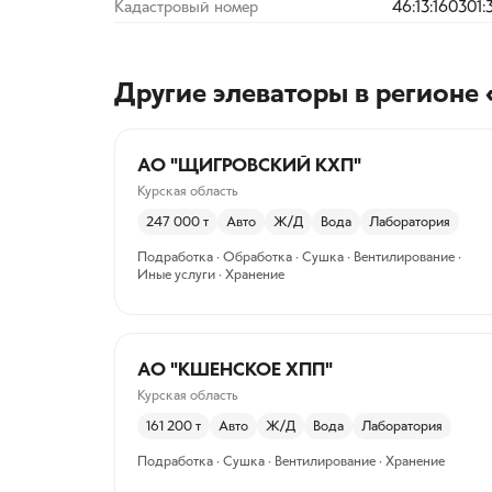
Кадастровый номер
46:13:160301:
Другие элеваторы
в регионе 
АО "ЩИГРОВСКИЙ КХП"
Курская область
247 000
т
Авто
Ж/Д
Вода
Лаборатория
Подработка · Обработка · Сушка · Вентилирование ·
Иные услуги · Хранение
АО "КШЕНСКОЕ ХПП"
Курская область
161 200
т
Авто
Ж/Д
Вода
Лаборатория
Подработка · Сушка · Вентилирование · Хранение