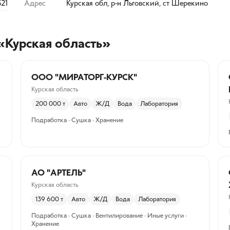
321
Адрес
Курская обл, р-н Льговский, ст Шерекино
«Курская область»
ООО "МИРАТОРГ-КУРСК"
Курская область
200 000
т
Авто
Ж/Д
Вода
Лаборатория
Подработка · Сушка · Хранение
АО "АРТЕЛЬ"
Курская область
139 600
т
Авто
Ж/Д
Вода
Лаборатория
Подработка · Сушка · Вентилирование · Иные услуги ·
Хранение