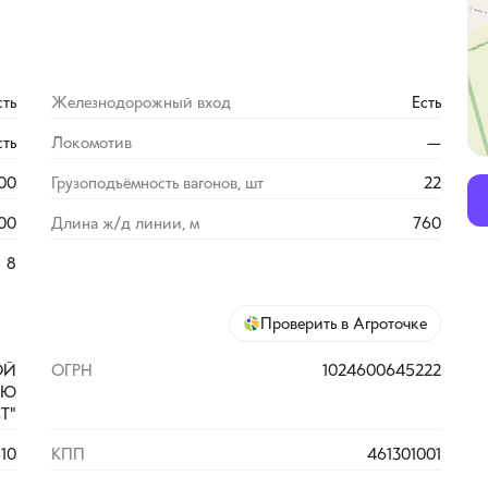
сть
Железнодорожный вход
Есть
сть
Локомотив
—
00
Грузоподъёмность вагонов, шт
22
500
Длина ж/д линии, м
760
8
Проверить в Агроточке
ОЙ
ОГРН
1024600645222
ЬЮ
Т"
10
КПП
461301001