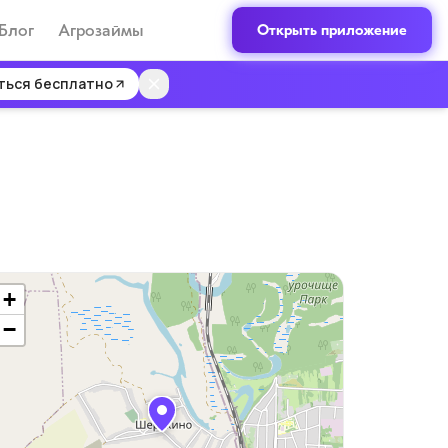
Блог
Агрозаймы
Открыть приложение
ться бесплатно
+
−