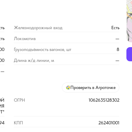
сть
Железнодорожный вход
Есть
сть
Локомотив
—
00
Грузоподъёмность вагонов, шт
8
00
Длина ж/д линии, м
—
—
Проверить в Агроточке
ОЙ
ОГРН
1062635128302
ИЯ
Т"
94
КПП
262401001