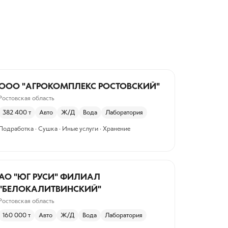
ООО "АГРОКОМПЛЕКС РОСТОВСКИЙ"
Ростовская область
382 400
т
Авто
Ж/Д
Вода
Лаборатория
Подработка · Сушка · Иные услуги · Хранение
АО "ЮГ РУСИ" ФИЛИАЛ
"БЕЛОКАЛИТВИНСКИЙ"
Ростовская область
160 000
т
Авто
Ж/Д
Вода
Лаборатория