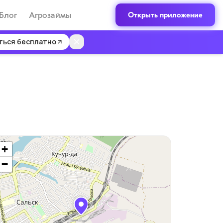
Блог
Агрозаймы
Открыть приложение
ться бесплатно
+
−