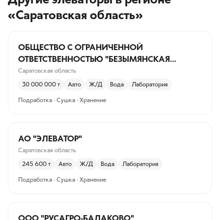
«Саратовская область»
ОБЩЕСТВО С ОГРАНИЧЕННОЙ
ОТВЕТСТВЕННОСТЬЮ "БЕЗЫМЯНСКАЯ
ЗЕРНОВАЯ КОМПАНИЯ"
Саратовская область
30 000 000
т
Авто
Ж/Д
Вода
Лаборатория
Подработка · Сушка · Хранение
АО "ЭЛЕВАТОР"
Саратовская область
245 600
т
Авто
Ж/Д
Вода
Лаборатория
Подработка · Сушка · Хранение
ООО "РУСАГРО-БАЛАКОВО"