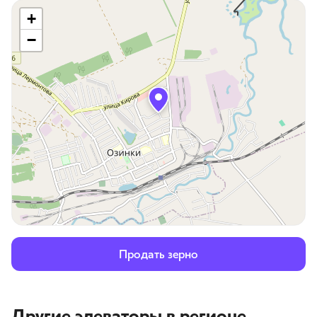
+
−
Продать зерно
Другие элеваторы
в регионе