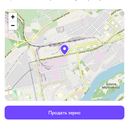
+
−
Продать зерно