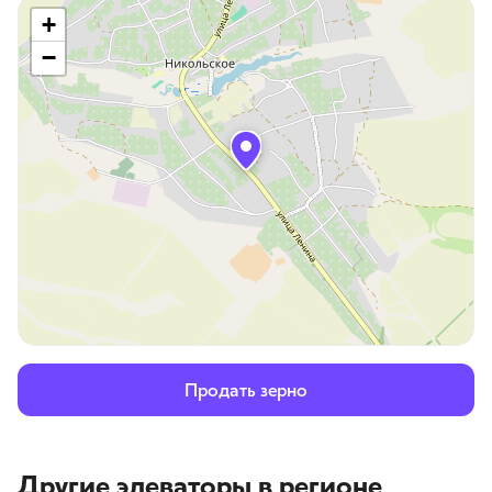
+
−
Продать зерно
Другие элеваторы
в регионе