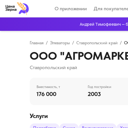
О приложении
Для покупател
Андрей Тимофеевич — б
Главная
/
Элеваторы
/
Ставропольский край
/
О
ООО "АГРОМАРКЕ
Ставропольский край
Вместимость, т
Год постройки
176 000
2003
Услуги