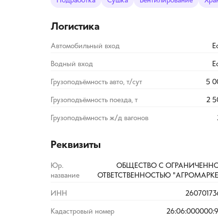
Подработка
Сушка
Вентилирование
Хра
Логистика
Автомобильный вход
Е
Водный вход
Е
Грузоподъёмность авто, т/сут
5 0
Грузоподъёмность поезда, т
2 5
Грузоподъёмность ж/д вагонов
Реквизиты
Юр.
ОБЩЕСТВО С ОГРАНИЧЕНН
название
ОТВЕТСТВЕННОСТЬЮ "АГРОМАРКЕ
ИНН
26070173
Кадастровый номер
26:06:000000:9