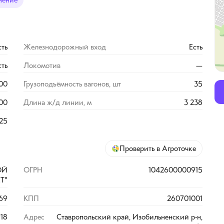
нение
сть
Железнодорожный вход
Есть
сть
Локомотив
—
00
Грузоподъёмность вагонов, шт
35
00
Длина ж/д линии, м
3 238
25
Проверить в Агроточке
ОЙ
ОГРН
1042600000915
Т"
69
КПП
260701001
18
Адрес
Ставропольский край, Изобильненский р-н,