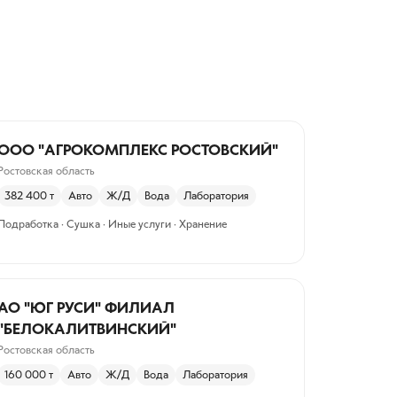
ООО "АГРОКОМПЛЕКС РОСТОВСКИЙ"
Ростовская область
382 400
т
Авто
Ж/Д
Вода
Лаборатория
Подработка · Сушка · Иные услуги · Хранение
АО "ЮГ РУСИ" ФИЛИАЛ
"БЕЛОКАЛИТВИНСКИЙ"
Ростовская область
160 000
т
Авто
Ж/Д
Вода
Лаборатория