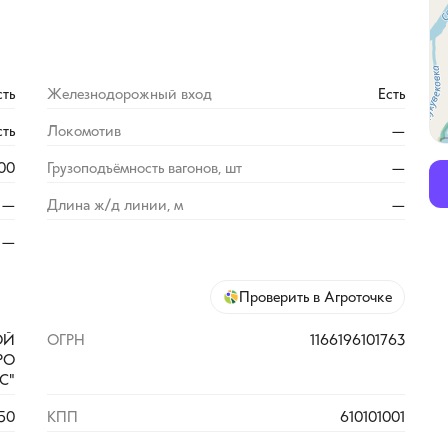
сть
Железнодорожный вход
Есть
сть
Локомотив
—
00
Грузоподъёмность вагонов, шт
—
—
Длина ж/д линии, м
—
—
Проверить в Агроточке
ОЙ
ОГРН
1166196101763
РО
С"
50
КПП
610101001