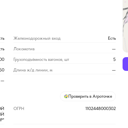
сть
Железнодорожный вход
Есть
сть
Локомотив
—
00
Грузоподъёмность вагонов, шт
5
50
Длина ж/д линии, м
—
—
Проверить в Агроточке
ОЙ
ОГРН
1102448000302
ИЙ
Р"