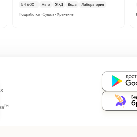
54 600
т
Авто
Ж/Д
Вода
Лаборатория
Подработка · Сушка · Хранение
ых
на™