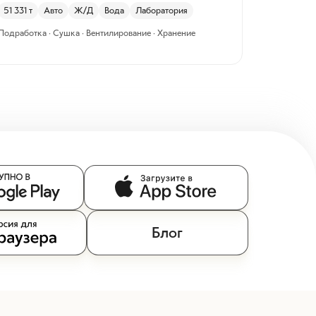
51 331
т
Авто
Ж/Д
Вода
Лаборатория
Подработка · Сушка · Вентилирование · Хранение
Блог