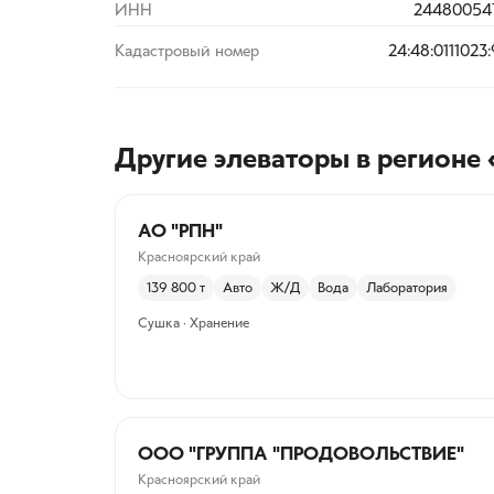
ИНН
24480054
Кадастровый номер
24:48:0111023
Другие элеваторы
в регионе
АО "РПН"
Красноярский край
139 800
т
Авто
Ж/Д
Вода
Лаборатория
Сушка · Хранение
ООО "ГРУППА "ПРОДОВОЛЬСТВИЕ"
Красноярский край