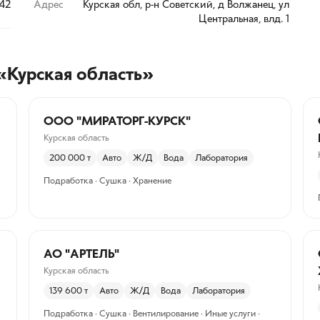
:42
Адрес
Курская обл, р-н Советский, д Волжанец, ул
Центральная, влд. 1
«Курская область»
ООО "МИРАТОРГ-КУРСК"
Курская область
200 000
т
Авто
Ж/Д
Вода
Лаборатория
Подработка · Сушка · Хранение
АО "АРТЕЛЬ"
Курская область
139 600
т
Авто
Ж/Д
Вода
Лаборатория
Подработка · Сушка · Вентилирование · Иные услуги ·