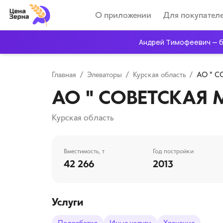
О приложении
Для покупател
Андрей Тимофеевич — б
Главная
/
Элеваторы
/
Курская область
/
АО " С
АО " СОВЕТСКАЯ М
Курская область
Вместимость, т
Год постройки
42 266
2013
Услуги