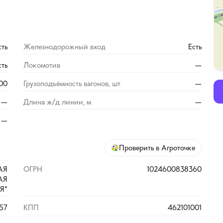
сть
Железнодорожный вход
Есть
сть
Локомотив
—
000
Грузоподъёмность вагонов, шт
—
—
Длина ж/д линии, м
—
—
Проверить в Агроточке
АЯ
ОГРН
1024600838360
АЯ
Я"
57
КПП
462101001