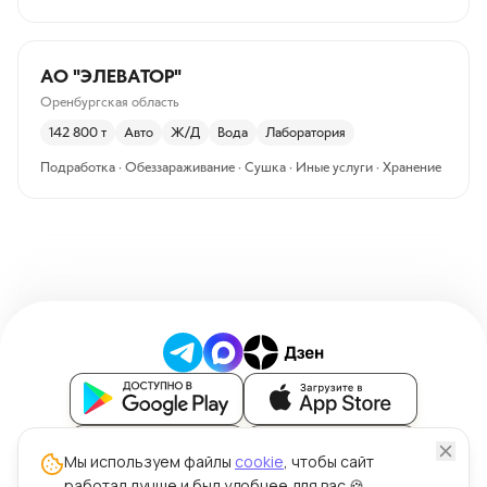
АО "ЭЛЕВАТОР"
Оренбургская область
142 800
т
Авто
Ж/Д
Вода
Лаборатория
Подработка · Обеззараживание · Сушка · Иные услуги · Хранение
Блог
Мы используем файлы
cookie
, чтобы сайт
работал лучше и был удобнее для вас 🍪