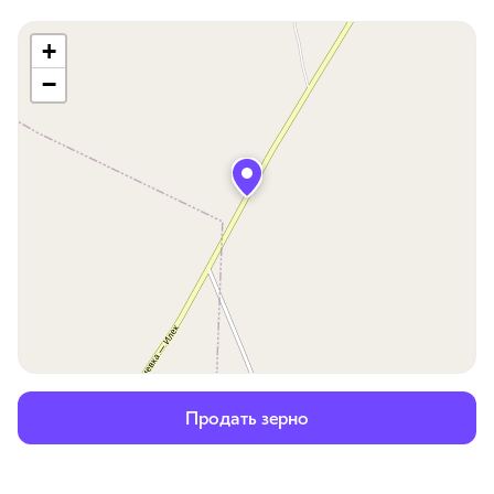
+
−
Продать зерно