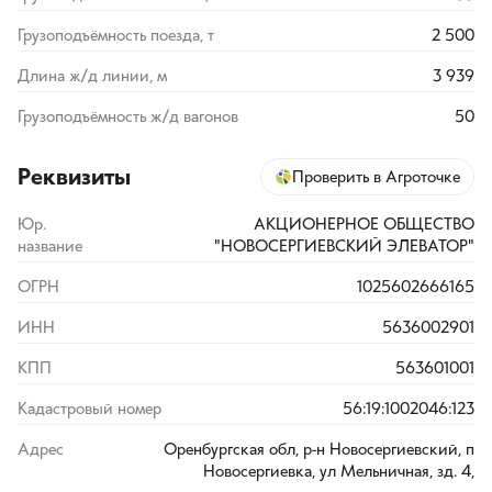
Грузоподъёмность поезда, т
2 500
Длина ж/д линии, м
3 939
Грузоподъёмность ж/д вагонов
50
Реквизиты
Проверить в Агроточке
Юр.
АКЦИОНЕРНОЕ ОБЩЕСТВО
название
"НОВОСЕРГИЕВСКИЙ ЭЛЕВАТОР"
ОГРН
1025602666165
ИНН
5636002901
КПП
563601001
Кадастровый номер
56:19:1002046:123
Адрес
Оренбургская обл, р-н Новосергиевский, п
Новосергиевка, ул Мельничная, зд. 4,