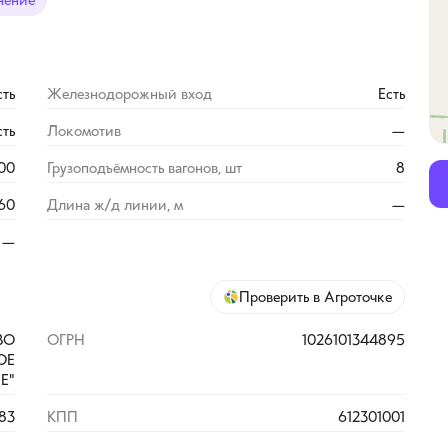
нение
сть
Железнодорожный вход
Есть
сть
Локомотив
—
500
Грузоподъёмность вагонов, шт
8
60
Длина ж/д линии, м
—
—
Проверить в Агроточке
ВО
ОГРН
1026101344895
ОЕ
Е"
83
КПП
612301001