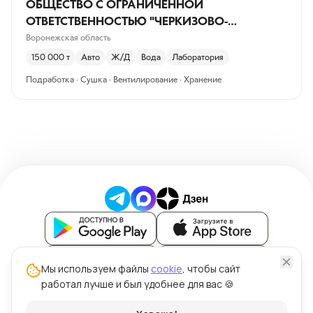
ОБЩЕСТВО С ОГРАНИЧЕННОЙ
ОТВЕТСТВЕННОСТЬЮ "ЧЕРКИЗОВО-
СВИНОВОДСТВО"
Воронежская область
150 000
т
Авто
Ж/Д
Вода
Лаборатория
Подработка · Сушка · Вентилирование · Хранение
Блог
Мы используем файлы
cookie
, чтобы сайт
работал лучше и был удобнее для вас 🍪
Политика обработки персональных данных
Политика использования файлов cookie