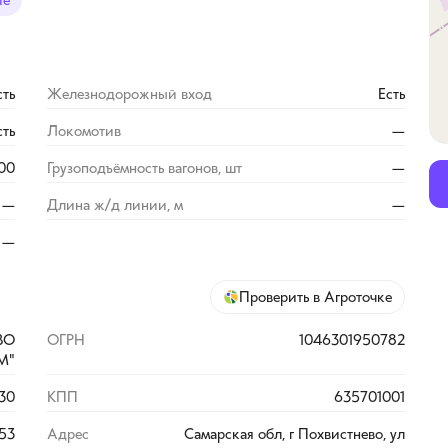
ие
сть
Железнодорожный вход
Есть
сть
Локомотив
—
00
Грузоподъёмность вагонов, шт
—
—
Длина ж/д линии, м
—
—
Проверить в Агроточке
ВО
ОГРН
1046301950782
М"
30
КПП
635701001
53
Адрес
Самарская обл, г Похвистнево, ул