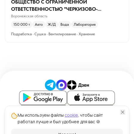
ОБЩЕСТВО С ОГРАНИЧЕННОЙ
ОТВЕТСТВЕННОСТЬЮ "ЧЕРКИЗОВО-
СВИНОВОДСТВО"
Воронежская область
150 000
т
Авто
Ж/Д
Вода
Лаборатория
Подработка · Сушка · Вентилирование · Хранение
Блог
Мы используем файлы
cookie
, чтобы сайт
работал лучше и был удобнее для вас 🍪
Политика обработки персональных данных
Политика использования файлов cookie