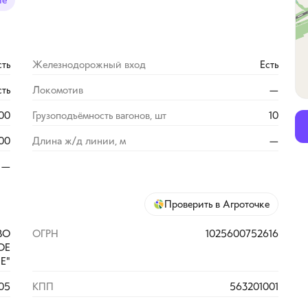
ие
сть
Железнодорожный вход
Есть
сть
Локомотив
—
00
Грузоподъёмность вагонов, шт
10
00
Длина ж/д линии, м
—
—
Проверить в Агроточке
ВО
ОГРН
1025600752616
ОЕ
Е"
05
КПП
563201001