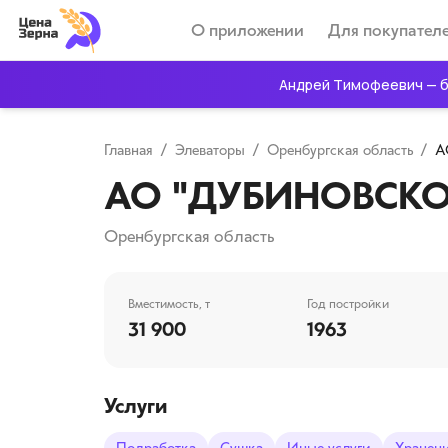
О приложении
Для покупател
Андрей Тимофеевич — б
Главная
/
Элеваторы
/
Оренбургская область
/
А
АО "ДУБИНОВСКО
Оренбургская область
Вместимость, т
Год постройки
31 900
1963
Услуги