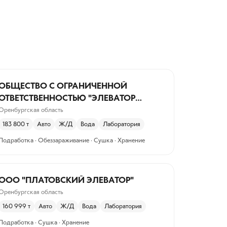
ОБЩЕСТВО С ОГРАНИЧЕННОЙ
ОТВЕТСТВЕННОСТЬЮ "ЭЛЕВАТОР
ШИЛЬДА"
Оренбургская область
183 800
т
Авто
Ж/Д
Вода
Лаборатория
Подработка · Обеззараживание · Сушка · Хранение
ООО "ПЛАТОВСКИЙ ЭЛЕВАТОР"
Оренбургская область
160 999
т
Авто
Ж/Д
Вода
Лаборатория
Подработка · Сушка · Хранение