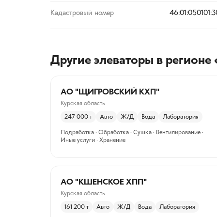
Кадастровый номер
46:01:050101:
Другие элеваторы
в регионе 
АО "ЩИГРОВСКИЙ КХП"
Курская область
247 000
т
Авто
Ж/Д
Вода
Лаборатория
Подработка · Обработка · Сушка · Вентилирование ·
Иные услуги · Хранение
АО "КШЕНСКОЕ ХПП"
Курская область
161 200
т
Авто
Ж/Д
Вода
Лаборатория