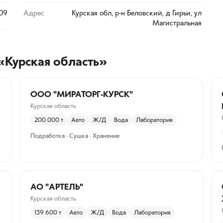
309
Адрес
Курская обл, р-н Беловский, д Гирьи, ул
Магистральная
«Курская область»
ООО "МИРАТОРГ-КУРСК"
Курская область
200 000
т
Авто
Ж/Д
Вода
Лаборатория
Подработка · Сушка · Хранение
АО "АРТЕЛЬ"
Курская область
139 600
т
Авто
Ж/Д
Вода
Лаборатория