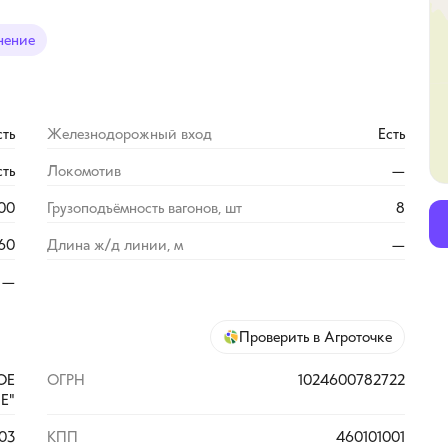
нение
сть
Железнодорожный вход
Есть
сть
Локомотив
—
00
Грузоподъёмность вагонов, шт
8
60
Длина ж/д линии, м
—
—
Проверить в Агроточке
ОЕ
ОГРН
1024600782722
Е"
03
КПП
460101001