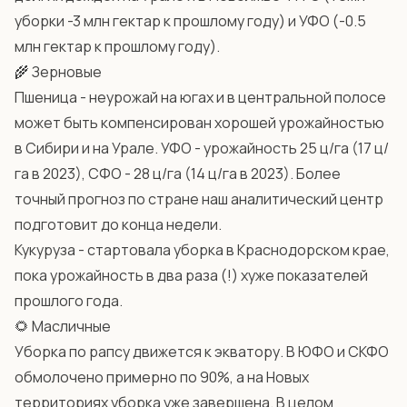
уборки -3 млн гектар к прошлому году) и УФО (-0.5
млн гектар к прошлому году).
🌾 Зерновые
Пшеница - неурожай на югах и в центральной полосе
может быть компенсирован хорошей урожайностью
в Сибири и на Урале. УФО - урожайность 25 ц/га (17 ц/
га в 2023), СФО - 28 ц/га (14 ц/га в 2023). Более
точный прогноз по стране наш аналитический центр
подготовит до конца недели.
Кукуруза - стартовала уборка в Краснодорском крае,
пока урожайность в два раза (!) хуже показателей
прошлого года.
🌻 Масличные
Уборка по рапсу движется к экватору. В ЮФО и СКФО
обмолочено примерно по 90%, а на Новых
территориях уборка уже завершена. В целом