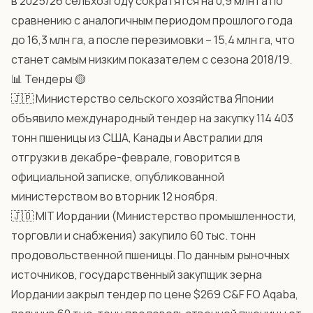
в 2025/26 сельхозгоду сократятся на 0,9 млн га по
сравнению с аналогичным периодом прошлого года
до 16,3 млн га, а после перезимовки – 15,4 млн га, что
станет самым низким показателем с сезона 2018/19.
📊 Тендеры 🟡
🇯🇵 Министерство сельского хозяйства Японии
объявило международный тендер на закупку 114 403
тонн пшеницы из США, Канады и Австралии для
отгрузки в декабре-феврале, говорится в
официальной записке, опубликованной
министерством во вторник 12 ноября.
🇯🇴 MIT Иордании (Министерство промышленности,
торговли и снабжения) закупило 60 тыс. тонн
продовольственной пшеницы. По данным рыночных
источников, государственный закупщик зерна
Иордании закрыл тендер по цене $269 C&F FO Aqaba,