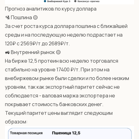
Прогноз аналитиков по курсу доллара
🛂 Пошлина 🟡
За счет роста курса доллара пошлина с ближайшей
среды и на последующую неделю подрастает на
120₽ с 2569₽/т до 2689₽/т.
🚜 Внутренний рынок 🟡
На бирже 12,5 протеин всю неделю торговался
стабильно на уровне 17400 ₽/т. При этом на
внебиржевом рынке были сделки и по более низким
уровням, так как экспортный паритет сейчас не
соблюдается - валовая маржа экспортера не
покрывает стоимость банковских денег.
Текущий паритет цены выглядит следующим
образом: