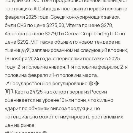
получив 60 тыс. тонн продовольственной пшеницы от
поставщика Al Dahra для поставки в первой половине
февраля 2025 года. Среди конкурирующих заявок
были CHS по цене $273,50, Viterra по цене $278,
Ameropa по цене $279,11 и Cereal Crop Trading LLC по
цене $292. MIT также объявил о новом тендере на
пшеницу 🌾, запланированном на следующий вторник,
19 ноября 2024 года, с периодами поставки в 2025
году: 2-я половина января; 1-я половина февраля; 2-я
половина февраля и 1-я половина марта.
📍 Государственное регулирование 🟡 🔴
🇷🇺 Квота 24/25 на экспорт зерна из России
оценивается на уровне 10 млн тонн, что сильно
ударит по объемам вывоза продукции, но
потенциально может стимулировать рост внешних
цен на рынке.