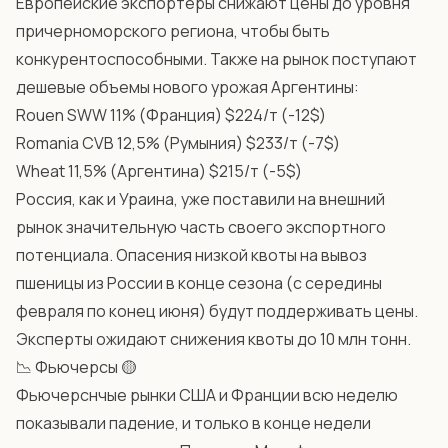
Европейские экспортеры снижают цены до уровня
причерноморского региона, чтобы быть
конкурентоспособными. Также на рынок поступают
дешевые объемы нового урожая Аргентины:
Rouen SWW 11% (Франция) $224/т (-12$)
Romania CVB 12,5% (Румыния) $233/т (-7$)
Wheat 11,5% (Аргентина) $215/т (-5$)
Россия, как и Ураина, уже поставили на внешний
рынок значительную часть своего экспортного
потенциала. Опасения низкой квоты на вывоз
пшеницы из России в конце сезона (с середины
февраля по конец июня) будут поддерживать цены.
Эксперты ожидают снижения квоты до 10 млн тонн.
📉 Фьючерсы 🟡
Фьючерснчые рынки США и Франции всю неделю
показывали падение, и только в конце недели