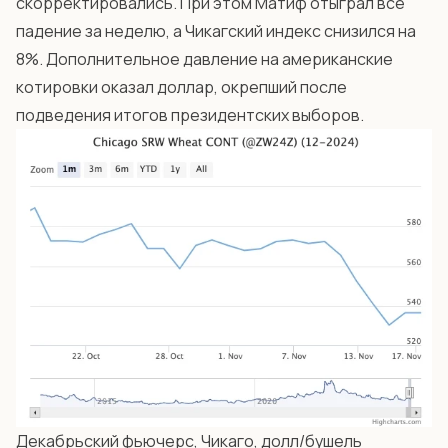
скорректировались. При этом Матиф отыграл все
падение за неделю, а Чикагский индекс снизился на
8%. Дополнительное давление на американские
котировки оказал доллар, окрепший после
подведения итогов президентских выборов.
Декабрьский фьючерс, Чикаго, долл/бушель