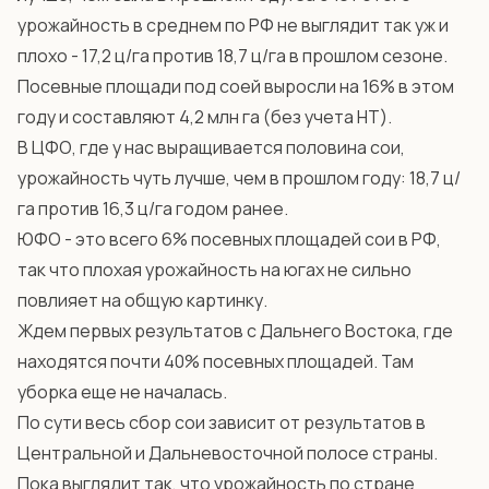
урожайность в среднем по РФ не выглядит так уж и
плохо - 17,2 ц/га против 18,7 ц/га в прошлом сезоне.
Посевные площади под соей выросли на 16% в этом
году и составляют 4,2 млн га (без учета НТ).
В ЦФО, где у нас выращивается половина сои,
урожайность чуть лучше, чем в прошлом году: 18,7 ц/
га против 16,3 ц/га годом ранее.
ЮФО - это всего 6% посевных площадей сои в РФ,
так что плохая урожайность на югах не сильно
повлияет на общую картинку.
Ждем первых результатов с Дальнего Востока, где
находятся почти 40% посевных площадей. Там
уборка еще не началась.
По сути весь сбор сои зависит от результатов в
Центральной и Дальневосточной полосе страны.
Пока выглядит так, что урожайность по стране