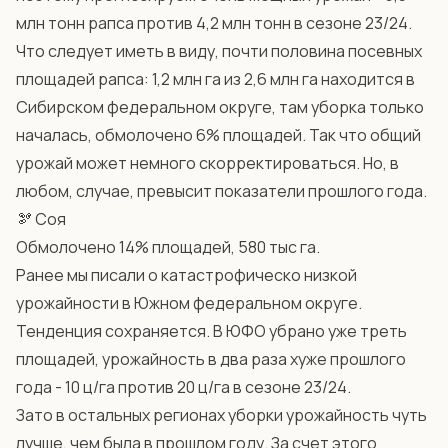
млн тонн рапса против 4,2 млн тонн в сезоне 23/24.
Что следует иметь в виду, почти половина посевных
площадей рапса: 1,2 млн га из 2,6 млн га находится в
Сибирском федеральном округе, там уборка только
началась, обмолочено 6% площадей. Так что общий
урожай может немного скорректироваться. Но, в
любом, случае, превысит показатели прошлого года.
🫘 Соя
Обмолочено 14% площадей, 580 тыс га.
Ранее мы писали о катастрофическо низкой
урожайности в Южном федеральном округе.
Тенденция сохраняется. В ЮФО убрано уже треть
площадей, урожайность в два раза хуже прошлого
года - 10 ц/га против 20 ц/га в сезоне 23/24.
Зато в остальных регионах уборки урожайность чуть
лучше, чем была в прошлом году. За счет этого