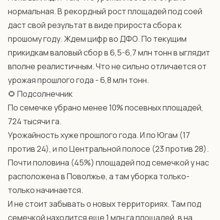
нормальная. В рекордный рост площадей под соей
даст свой результат в виде прироста сбора к
прошому году. Ждем цифр во ДФО. По текущим
прикидкам валовый сбор в 6,5-6,7 млн тонн в ыглядит
вполне реалистичным. Что не сильно отличается от
урожая прошлого года - 6,8 млн тонн.
🌻 Подсолнечник
По семечке убрано менее 10% посевных площадей,
724 тысячи га.
Урожайность хуже прошлого года. И по Югам (17
против 24), и по Центральной полосе (23 против 28).
Почти половина (45%) площадей под семечкой у нас
расположена в Поволжье, а там уборка только-
только начинается.
И не стоит забывать о новых территориях. Там под
семечкой находится еще 1 млн га площадей, в на