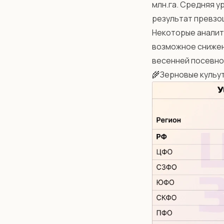
млн.га. Средняя у
результат превзош
Некоторые аналит
возможное снижен
весенней посевно
🌾Зерновые кульу