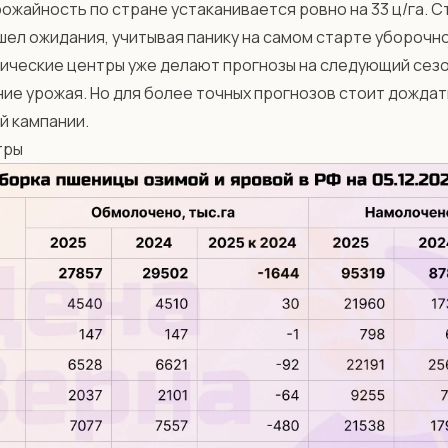
рожайность по стране устаканивается ровно на 33 ц/га. С
ел ожидания, учитывая панику на самом старте уборочно
ические центры уже делают прогнозы на следующий сезо
ие урожая. Но для более точных прогнозов стоит дождат
й кампании.
тры