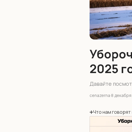
Убороч
2025 г
Давайте посмот
cenazerna
·
8 декабря 
➕Что нам говорят