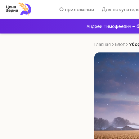
О приложении
Для покупател
Андрей Тимофеевич — б
Главная
Блог
Убо