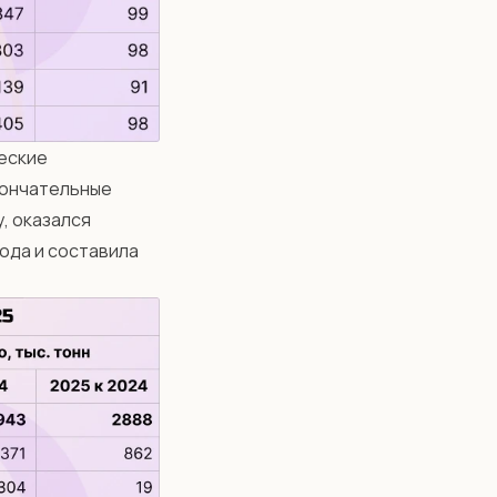
еские
кончательные
, оказался
ода и составила