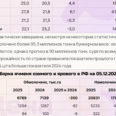
актически завершена, несмотря на некоторые статистич
олочено более 95,3 миллионов тонн в бункерном весе; о
ются, однако прогноз в 90 миллионов тонн, судя по всему
урожайность по стране превысила показатели прошлого г
4,4 ц/га больше показателя 2024 года.