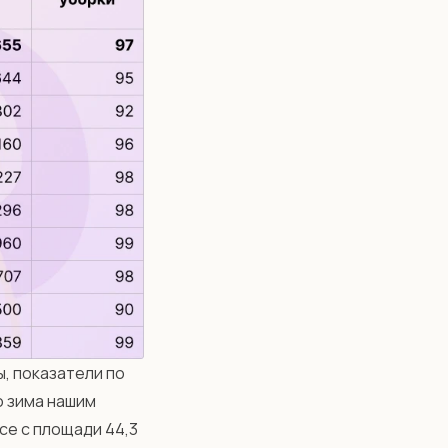
, показатели по
о зима нашим
се с площади 44,3