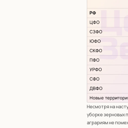
Несмотря на насту
уборке зерновых п
аграриям не помех