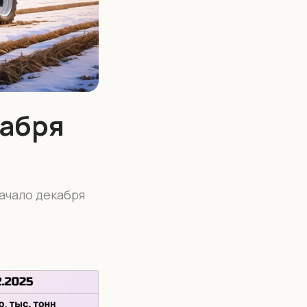
кабря
ачало декабря