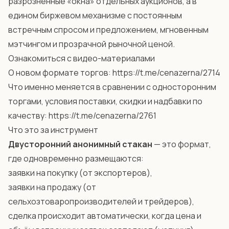
разрозненные «окна» отдельных аукционов, а в
едином биржевом механизме с постоянным
встречным спросом и предложением, мгновенным
мэтчингом и прозрачной рыночной ценой.
Ознакомиться с видео-материалами
О новом формате торгов: https://t.me/cenazerna/2714
Что именно меняется в сравнении с односторонним
торгами, условия поставки, скидки и надбавки по
качеству: https://t.me/cenazerna/2761
Что это за инструмент
Двусторонний анонимный стакан
— это формат,
где одновременно размещаются:
заявки на покупку (от экспортеров),
заявки на продажу (от
сельхозтоваропроизводителей и трейдеров),
сделка происходит автоматически, когда цена и