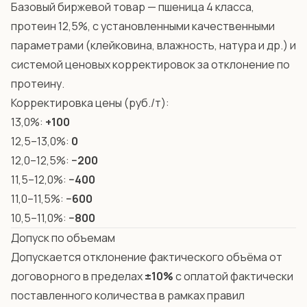
Базовый биржевой товар — пшеница 4 класса,
протеин 12,5%, с установленными качественными
параметрами (клейковина, влажность, натура и др.) и
системой ценовых корректировок за отклонение по
протеину.
Корректировка цены (руб./т):
13,0%:
+100
12,5–13,0%:
0
12,0–12,5%:
−200
11,5–12,0%:
−400
11,0–11,5%:
−600
10,5–11,0%:
−800
Допуск по объемам
Допускается отклонение фактического объёма от
договорного в пределах
±10%
с оплатой фактически
поставленного количества в рамках правил